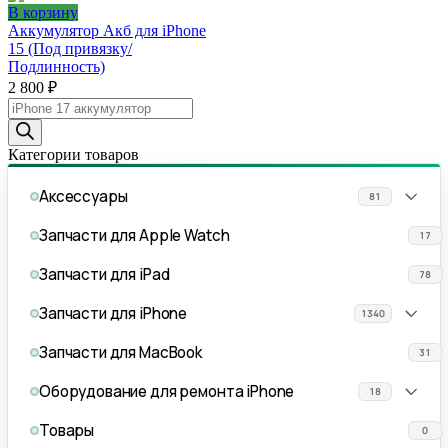
В корзину
Аккумулятор Акб для iPhone
15 (Под привязку/
Подлинность)
2 800
₽
Поиск
товаров
Категории товаров
Аксессуары
81
Запчасти для Apple Watch
17
Запчасти для iPad
78
Запчасти для iPhone
1340
Запчасти для MacBook
31
Оборудование для ремонта iPhone
18
Товары
0