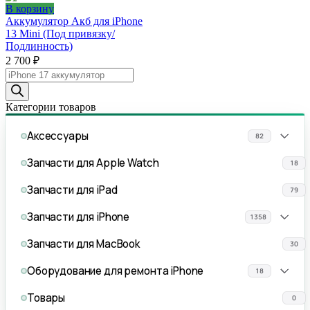
В корзину
Аккумулятор Акб для iPhone
13 Mini (Под привязку/
Подлинность)
2 700
₽
Поиск
товаров
Категории товаров
Аксессуары
82
Запчасти для Apple Watch
18
Запчасти для iPad
79
Запчасти для iPhone
1358
Запчасти для MacBook
30
Оборудование для ремонта iPhone
18
Товары
0