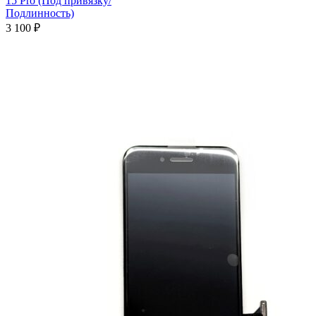
15 Pro (Под привязку/
Подлинность)
3 100
₽