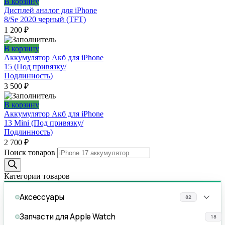
В корзину
Дисплей аналог для iPhone
8/Se 2020 черный (TFT)
1 200
₽
В корзину
Аккумулятор Акб для iPhone
15 (Под привязку/
Подлинность)
3 500
₽
В корзину
Аккумулятор Акб для iPhone
13 Mini (Под привязку/
Подлинность)
2 700
₽
Поиск товаров
Категории товаров
Аксессуары
82
Запчасти для Apple Watch
18