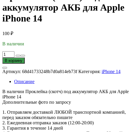
аккумулятор АКБ для Apple
iPhone 14
100
₽
В наличии
Количество
товара
В корзину
Проклейка
(скотч)
Артикул:
68d41733248b7d0a814eb73f
Категория:
iPhone 14
под
аккумулятор
Описание
АКБ
для
В наличии Проклейка (скотч) под аккумулятор АКБ для Apple
Apple
iPhone 14
iPhone
Дополнительные фото по запросу
14
1. Oтпpавляем доставкой ЛЮБОЙ транспортной компанией,
перед заказом обязательно пишите
2. Ежедневная отправка заказов (12:00-20:00)
3. Гарантия в течение 14 дней