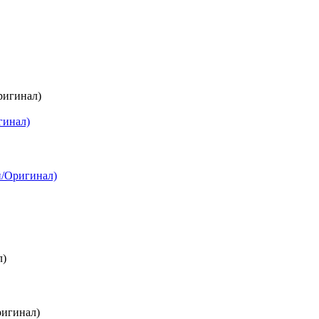
гинал)
й/Оригинал)