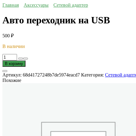
Главная
Аксессуары
Сетевой адаптер
Авто переходник на USB
500
₽
В наличии
Количество
товара
В корзину
Авто
переходник
Артикул:
68d41727248b7de5974eacd7
Категория:
Сетевой адапт
на
Похожие
USB