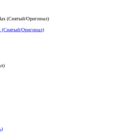
x (Снятый/Оригинал)
ь)