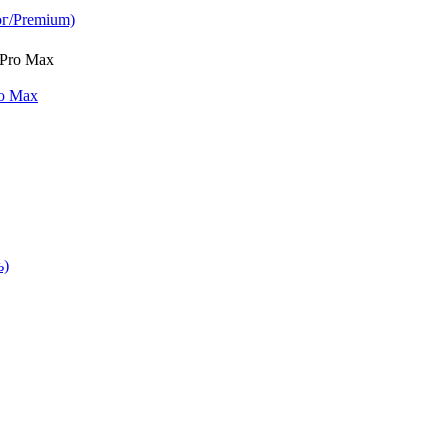
ог/Premium)
ro Max
ь)