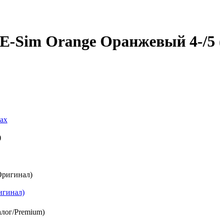
x E-Sim Orange Оранжевый 4-/
Max
игинал)