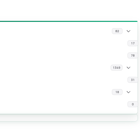
82
17
78
1349
31
18
0