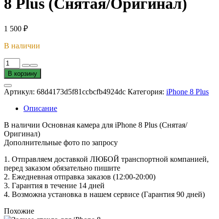
8 Plus (Снятая/Оригинал)
1 500
₽
В наличии
Количество
товара
В корзину
Основная
камера
Артикул:
68d4173d5f81ccbcfb4924dc
Категория:
iPhone 8 Plus
для
iPhone
Описание
8
Plus
В наличии Основная камера для iPhone 8 Plus (Снятая/
(Снятая/
Оригинал)
Оригинал)
Дополнительные фото по запросу
1. Oтпpавляем доставкой ЛЮБОЙ транспортной компанией,
перед заказом обязательно пишите
2. Ежедневная отправка заказов (12:00-20:00)
3. Гарантия в течение 14 дней
4. Возможна установка в нашем сервисе (Гарантия 90 дней)
Похожие