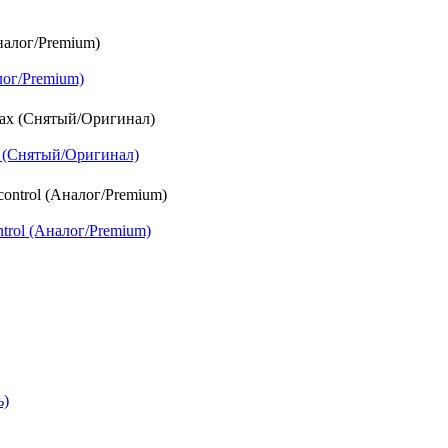
лог/Premium)
x (Снятый/Оригинал)
ntrol (Аналог/Premium)
ь)