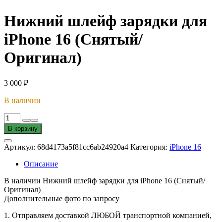
Нижний шлейф зарядки для
iPhone 16 (Снятый/
Оригинал)
3 000
₽
В наличии
Количество
товара
В корзину
Нижний
шлейф
Артикул:
68d4173a5f81cc6ab24920a4
Категория:
iPhone 16
зарядки
для
Описание
iPhone
16
В наличии Нижний шлейф зарядки для iPhone 16 (Снятый/
(Снятый/
Оригинал)
Оригинал)
Дополнительные фото по запросу
1. Oтпpавляем доставкой ЛЮБОЙ транспортной компанией,