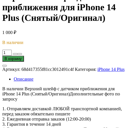
приближения для iPhone 14
Plus (Снятый/Оригинал)
1 000
₽
В наличии
Количество
товара
В корзину
Верхний
шлейф
Артикул:
68d417355f81cc3012491c4f
Категория:
iPhone 14 Plus
с
датчиком
Описание
приближения
для
В наличии Верхний шлейф с датчиком приближения для
iPhone
iPhone 14 Plus (Снятый/Оригинал)Дополнительные фото по
14
запросу
Plus
(Снятый/
1. Oтпpавляем доставкой ЛЮБОЙ транспортной компанией,
Оригинал)
перед заказом обязательно пишите
2. Ежедневная отправка заказов (12:00-20:00)
3. Гарантия в течение 14 дней