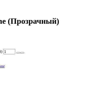
one (Прозрачный)
й)
one