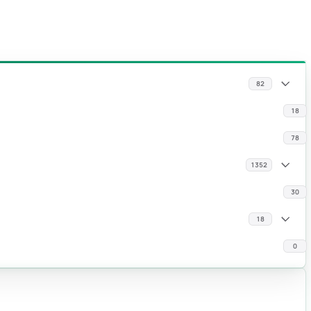
82
18
78
1352
30
18
0