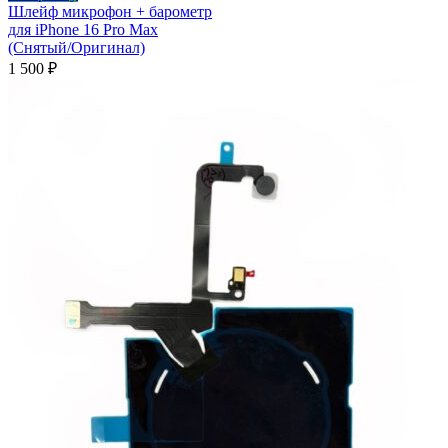
Шлейф микрофон + барометр
для iPhone 16 Pro Max
(Cнятый/Оригинал)
1 500
₽