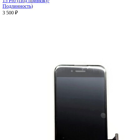
15 Pro (Под привязку/
Подлинность)
3 500
₽