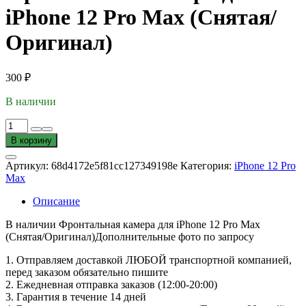
iPhone 12 Pro Max (Снятая/
Оригинал)
300
₽
В наличии
Количество
товара
В корзину
Фронтальная
камера
Артикул:
68d4172e5f81cc127349198e
Категория:
iPhone 12 Pro
для
Max
iPhone
12
Описание
Pro
Max
В наличии Фронтальная камера для iPhone 12 Pro Max
(Снятая/
(Снятая/Оригинал)Дополнительные фото по запросу
Оригинал)
1. Oтпpавляем доставкой ЛЮБОЙ транспортной компанией,
перед заказом обязательно пишите
2. Ежедневная отправка заказов (12:00-20:00)
3. Гарантия в течение 14 дней