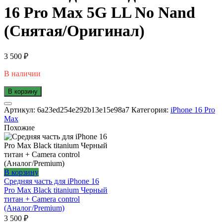
16 Pro Max 5G LL No Nand
(Снятая/Оригинал)
3 500
₽
В наличии
В корзину
Артикул:
6a23ed254e292b13e15e98a7
Категория:
iPhone 16 Pro
Max
Похожие
В корзину
Средняя часть для iPhone 16
Pro Max Black titanium Черный
титан + Camera control
(Аналог/Premium)
3 500
₽