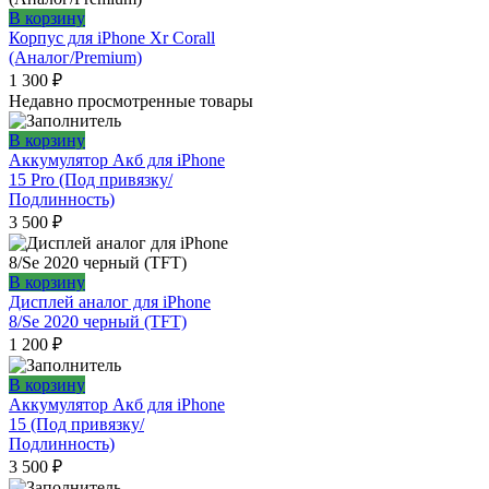
В корзину
Корпус для iPhone Xr Corall
(Аналог/Premium)
1 300
₽
Недавно просмотренные товары
В корзину
Аккумулятор Акб для iPhone
15 Pro (Под привязку/
Подлинность)
3 500
₽
В корзину
Дисплей аналог для iPhone
8/Se 2020 черный (TFT)
1 200
₽
В корзину
Аккумулятор Акб для iPhone
15 (Под привязку/
Подлинность)
3 500
₽