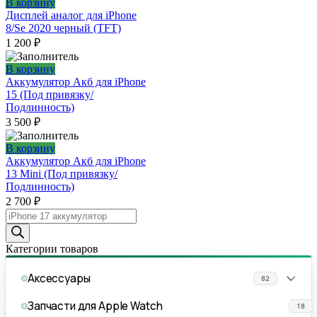
В корзину
Дисплей аналог для iPhone
8/Se 2020 черный (TFT)
1 200
₽
В корзину
Аккумулятор Акб для iPhone
15 (Под привязку/
Подлинность)
3 500
₽
В корзину
Аккумулятор Акб для iPhone
13 Mini (Под привязку/
Подлинность)
2 700
₽
Поиск
товаров
Категории товаров
Аксессуары
82
Запчасти для Apple Watch
18