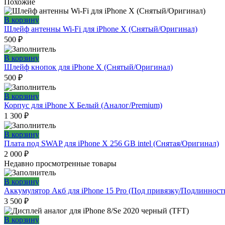
Похожие
В корзину
Шлейф антенны Wi-Fi для iPhone X (Снятый/Оригинал)
500
₽
В корзину
Шлейф кнопок для iPhone X (Снятый/Оригинал)
500
₽
В корзину
Корпус для iPhone X Белый (Аналог/Premium)
1 300
₽
В корзину
Плата под SWAP для iPhone X 256 GB intel (Снятая/Оригинал)
2 000
₽
Недавно просмотренные товары
В корзину
Аккумулятор Акб для iPhone 15 Pro (Под привязку/Подлинност
3 500
₽
В корзину